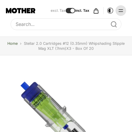
excl. Tax
incl. Tax
Type to search, use arrow keys to navigate results
Home
›
Stellar 2.0 Cartridges #12 (0.35mm) Whipshading Stipple
Mag XLT (7mm)x3 - Box Of 20