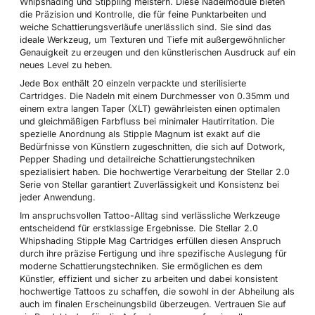
Whipshading und Stippling meistern. Diese Nadelmodule bieten
die Präzision und Kontrolle, die für feine Punktarbeiten und
weiche Schattierungsverläufe unerlässlich sind. Sie sind das
ideale Werkzeug, um Texturen und Tiefe mit außergewöhnlicher
Genauigkeit zu erzeugen und den künstlerischen Ausdruck auf ein
neues Level zu heben.
Jede Box enthält 20 einzeln verpackte und sterilisierte
Cartridges. Die Nadeln mit einem Durchmesser von 0.35mm und
einem extra langen Taper (XLT) gewährleisten einen optimalen
und gleichmäßigen Farbfluss bei minimaler Hautirritation. Die
spezielle Anordnung als Stipple Magnum ist exakt auf die
Bedürfnisse von Künstlern zugeschnitten, die sich auf Dotwork,
Pepper Shading und detailreiche Schattierungstechniken
spezialisiert haben. Die hochwertige Verarbeitung der Stellar 2.0
Serie von Stellar garantiert Zuverlässigkeit und Konsistenz bei
jeder Anwendung.
Im anspruchsvollen Tattoo-Alltag sind verlässliche Werkzeuge
entscheidend für erstklassige Ergebnisse. Die Stellar 2.0
Whipshading Stipple Mag Cartridges erfüllen diesen Anspruch
durch ihre präzise Fertigung und ihre spezifische Auslegung für
moderne Schattierungstechniken. Sie ermöglichen es dem
Künstler, effizient und sicher zu arbeiten und dabei konsistent
hochwertige Tattoos zu schaffen, die sowohl in der Abheilung als
auch im finalen Erscheinungsbild überzeugen. Vertrauen Sie auf