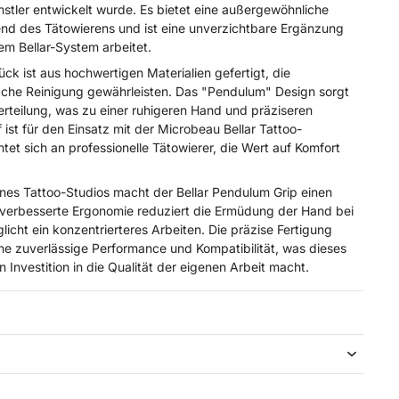
ünstler entwickelt wurde. Es bietet eine außergewöhnliche
end des Tätowierens und ist eine unverzichtbare Ergänzung
dem Bellar-System arbeitet.
ck ist aus hochwertigen Materialien gefertigt, die
fache Reinigung gewährleisten. Das "Pendulum" Design sorgt
erteilung, was zu einer ruhigeren Hand und präziseren
f ist für den Einsatz mit der Microbeau Bellar Tattoo-
tet sich an professionelle Tätowierer, die Wert auf Komfort
ines Tattoo-Studios macht der Bellar Pendulum Grip einen
 verbesserte Ergonomie reduziert die Ermüdung der Hand bei
icht ein konzentrierteres Arbeiten. Die präzise Fertigung
ne zuverlässige Performance und Kompatibilität, was dieses
n Investition in die Qualität der eigenen Arbeit macht.