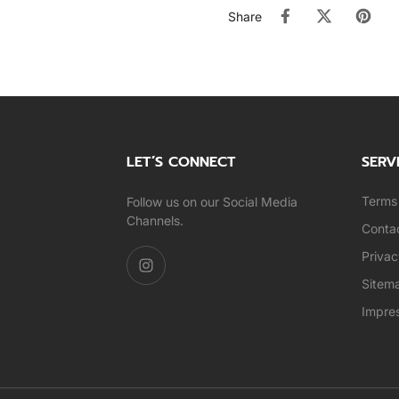
Share
LET’S CONNECT
SERV
Terms 
Follow us on our Social Media
Channels.
Conta
Privac
Sitem
Impre