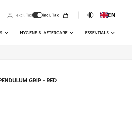
EN
excl. Tax
incl. Tax
S
HYGIENE & AFTERCARE
ESSENTIALS
PENDULUM GRIP - RED
g