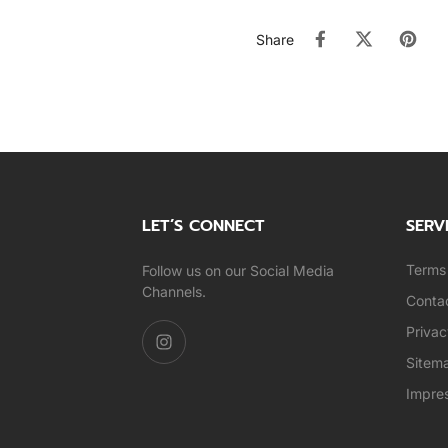
Share
LET’S CONNECT
SERV
Terms 
Follow us on our Social Media
Channels.
Conta
Privac
Sitem
Impre